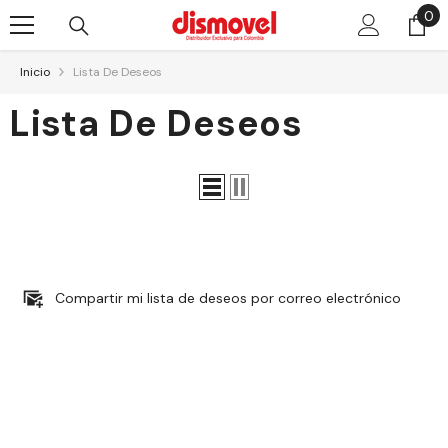
0
0
Skip To Content
pr
Inicio
Lista De Deseos
Lista De Deseos
Compartir mi lista de deseos por correo electrónico