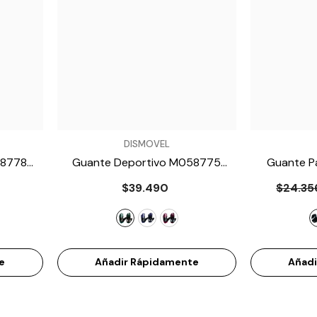

VENDEDOR:
VENDEDOR:
DISMOVEL
58778
Guante Deportivo M058775
Guante P
- Turquesa
M01
$39.490
$24.35
e
Añadir Rápidamente
Añad