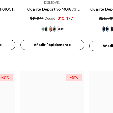
VENDEDOR:
VENDEDOR:
DISMOVEL
G161001
Guante Deportivo M018731
Guante Dep
- Naranja
$11.641
$10.477
$25.76
Desde
e
Añadir Rápidamente
Añad
-21%
-51%