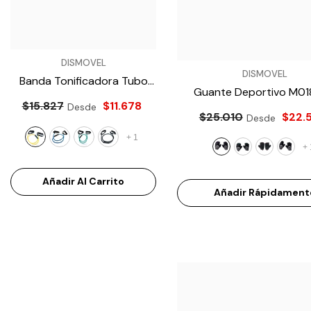
VENDEDOR:
VENDEDOR:
DISMOVEL
DISMOVEL
VENDEDOR:
DISMOVEL
Banda Tonificadora Tubo
Balón De Baloncesto Molte
Guante Deportivo M0
Látex MET100
- Amarillo
B7F1601
- Verde
$15.827
$11.678
$83.966
$70.294
Desde
- MORADO
$25.010
$22.
Desde
+
1
+
Añadir Al Carrito
Añadir Al Carrito
Añadir Rápidament