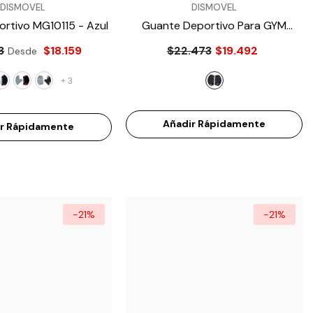
VENDEDOR:
DISMOVEL
DISMOVEL
ortivo MG10115
- Azul
Guante Deportivo Para GYM
Miyagi MG061160C
- Rosa
3
$18.159
$22.473
$19.492
Desde
+
3
Añadir Rápidamente
ir Rápidamente
-21%
-21%
-28%