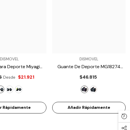
VENDEDOR:
DISMOVEL
DISMOVEL
ara Deporte Miyagi
Guante De Deporte MG18274
8756
- Negro
- Fucsia
6
$21.921
$46.815
Desde
ir Rápidamente
Añadir Rápidamente