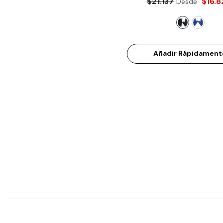
$21.137
$16.8
Desde
Añadir Rápidament