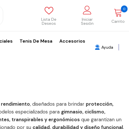
0
0
p
Lista De
Iniciar
Carrito
Deseos
Sesión
ciales
Tenis De Mesa
Accesorios
Ayuda
 rendimiento
, diseñados para brindar
protección,
delos especializados para
gimnasio, ciclismo,
ntes, transpirables y ergonómicos
que garantizan un
cionado por su
calidad, durabilidad y diseño funcional
,