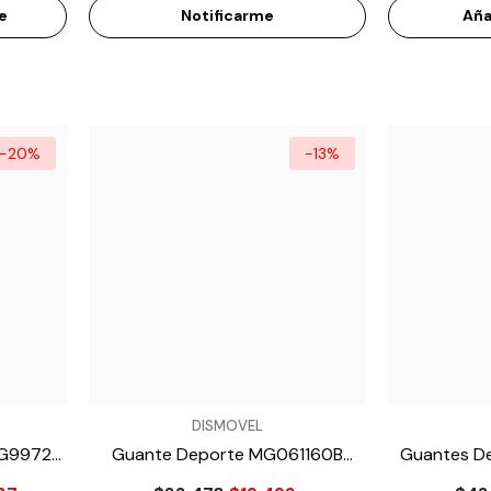
e
Notificarme
Aña
-20%
-13%
VENDEDOR:
VENDEDOR:
DISMOVEL
MG9972
Guante Deporte MG061160B
Guantes D
- Gris