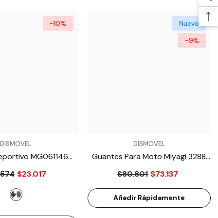
-10%
Nuevo
-9%
VENDEDOR:
DISMOVEL
DISMOVEL
eportivo MG061146
Guantes Para Moto Miyagi 3288
 Verde Lima
NEG
.574
$23.017
$80.801
$73.137
Añadir Rápidamente