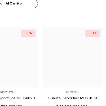
dir Al Carrito
-13%
-10%
VENDEDOR:
DISMOVEL
DISMOVEL
eportivos MG168820
Guante Deportivo MG161019
- Negro
- Fucsia