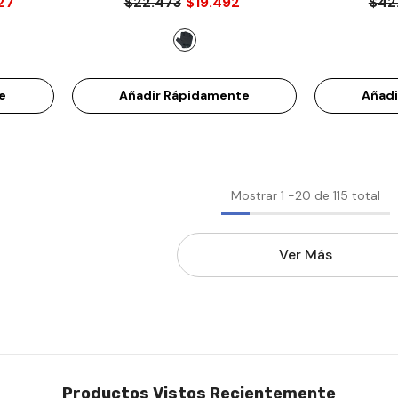
27
$22.473
$19.492
$42
e
Añadir Rápidamente
Añad
Mostrar
1
-
20
de 115 total
Ver Más
Productos Vistos Recientemente