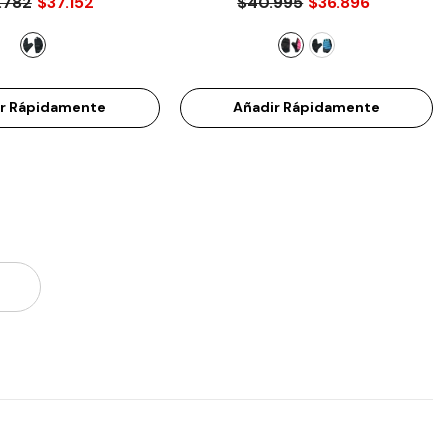
.782
$37.152
$40.995
$36.896
ir Rápidamente
Añadir Rápidamente