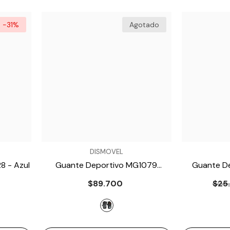
-31%
Agotado
VENDEDOR:
VENDEDOR:
DISMOVEL
28
- Azul
Guante Deportivo MG1079
Guante D
- Negro
-
$89.700
$25