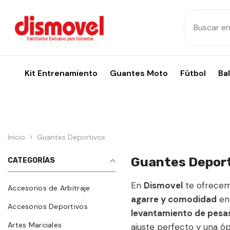
Skip To Content
Kit Entrenamiento
Guantes Moto
Fútbol
Ba
Inicio
Guantes Deportivos
Guantes Depor
CATEGORÍAS
En
Dismovel
te ofrecem
Accesorios de Arbitraje
agarre y comodidad
en
Accesorios Deportivos
levantamiento de pesas 
Artes Marciales
ajuste perfecto y una ó