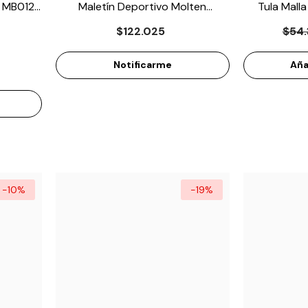
i MB012
Maletín Deportivo Molten
Tula Mall
EK0046FU-AZU
$122.025
$54.
Notificarme
Aña
-10%
-19%