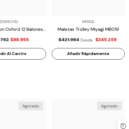
VENDEDOR:
DISMOVEL
MIYAGI
VENDEDOR:
VENDEDOR:
DISMOVEL
DISMOVEL
on Oxford 12 Balones
Maletas Trolley Miyagi MB019
Banco Tipo Step Para
Balón De Fútbol Molten
agi M10701-12
.752
$88.955
$421.984
$345.259
Desde
Aeróbicos Miyagi M97301
Vantaggio F5N3555-CC-
$148.560
$107.189
$221.146
- Negro
(CONCACAF)
- Dorado
dir Al Carrito
Añadir Rápidamente
Añadir Al Carrito
Añadir Al Carrito
Agotado
Agotado