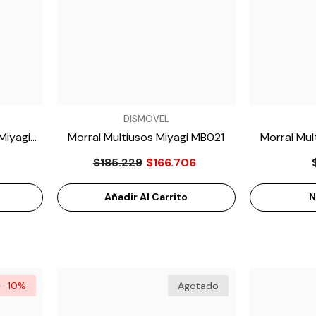

VENDEDOR:
VENDEDOR:
DISMOVEL
Miyagi
Morral Multiusos Miyagi MB021
Morral Mul
$185.229
$166.706
Añadir Al Carrito
N
-10%
Agotado