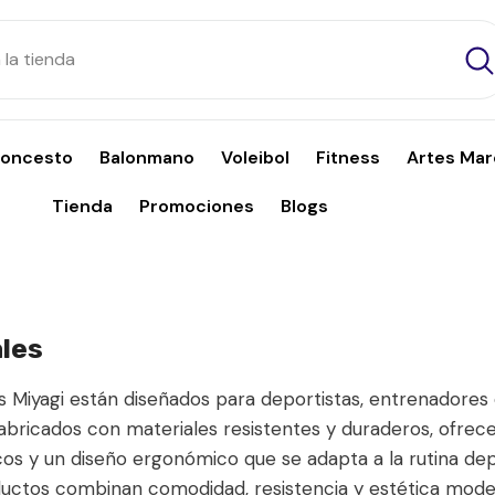
loncesto
Balonmano
Voleibol
Fitness
Artes Mar
Tienda
Promociones
Blogs
ales
 Miyagi están diseñados para deportistas, entrenadores e
 Fabricados con materiales resistentes y duraderos, ofr
s y un diseño ergonómico que se adapta a la rutina depo
ductos combinan comodidad, resistencia y estética moder