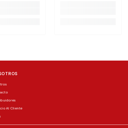
SOTROS
tros
acto
ribuidores
cio Al Cliente
s