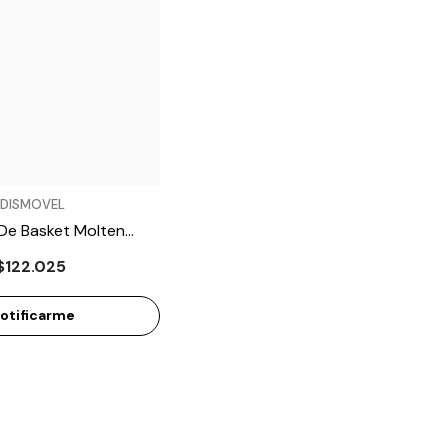
DISMOVEL
 De Basket Molten
B0046BAS
$122.025
otificarme