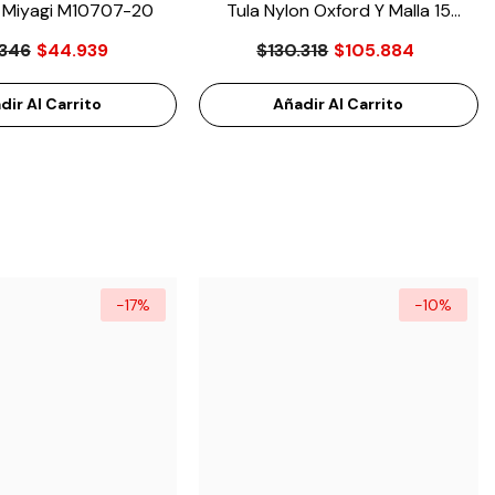
a Miyagi M10707-20
Tula Nylon Oxford Y Malla 15
Balones Miyagi M10702-15
346
$44.939
$130.318
$105.884
dir Al Carrito
Añadir Al Carrito
-17%
-10%
-28%