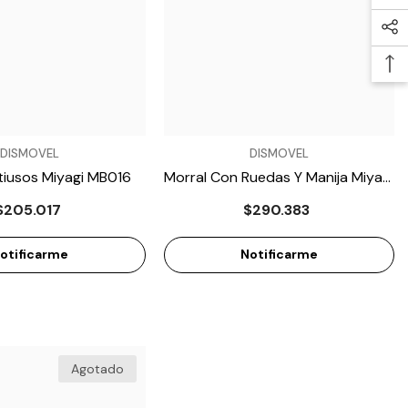
VENDEDOR:
DISMOVEL
DISMOVEL
tiusos Miyagi MB016
Morral Con Ruedas Y Manija Miyagi
MB017
$205.017
$290.383
otificarme
Notificarme
Agotado