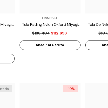
VENDEDOR:
VENDEDOR:
DISMOVEL
VENDEDOR:
VENDEDOR:
DISMOVEL
DISMOVEL
 Miyagi
Tula Pading Nylon Oxford Miyagi
Tula De Nyl
n
Guante De Arquero
Balon De Futbol Molten
l
M10701-PAD-12
Miy
$138.404
$112.656
$107
MG018AF
- Rojo
F5U1510
- Naranja
$72.588
$130.911
Añadir Al Carrito
Aña
Añadir Rápidamente
Añadir Rápidamente
otado
-10%