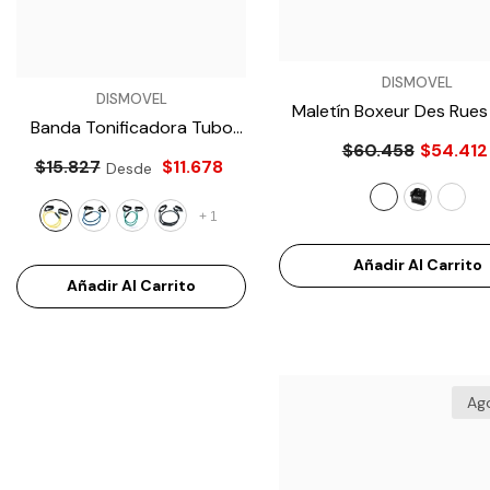
VENDEDOR:
DISMOVEL
VENDEDOR:
VENDEDOR:
DISMOVEL
DISMOVEL
Maletín Boxeur Des Rues
Banda Tonificadora Tubo
Balón De Baloncesto Molte
MB020-BOX
- Azu
$60.458
$54.412
Látex MET100
- Amarillo
B7F1601
- Verde
$15.827
$11.678
$83.966
$70.294
Desde
+
1
Añadir Al Carrito
Añadir Al Carrito
Añadir Al Carrito
Ag