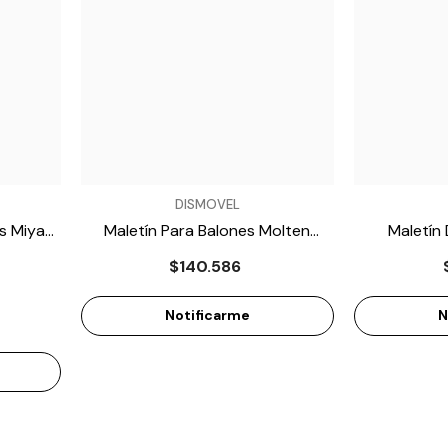
VENDEDOR:
VENDEDOR:
DISMOVEL
s Miyagi
Maletín Para Balones Molten
Maletín
EB0043
E
$140.586
Notificarme
N