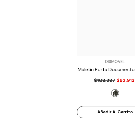
VENDEDOR:
DISMOVEL
Maletín Porta Documento
MB014
- Negro
$103.237
$92.913
Añadir Al Carrito