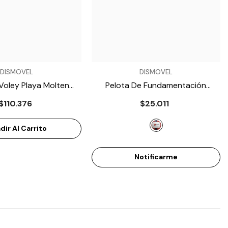
VENDEDOR:
DISMOVEL
DISMOVEL
Voley Playa Molten
Pelota De Fundamentación
MS500-N
Voleibol Miyagi PVC VOLEI
- Rojo
$110.376
$25.011
dir Al Carrito
Notificarme