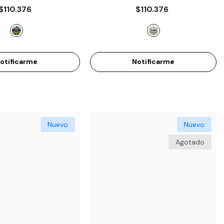
-LUV
- Multicolor
MS500-RCHEV
- Multicolor
$110.376
$110.376
otificarme
Notificarme
Nuevo
Nuevo
Agotado
-28%