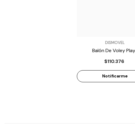
VENDEDOR:
DISMOVEL
Balón De Voley Pla
MoltenMS500-DCA
$110.376
Notificarme