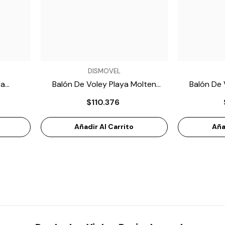
VENDEDOR:
VENDEDOR:
DISMOVEL
ya
Balón De Voley Playa Molten
Balón De 
MO
MS500-NEON
$110.376
Añadir Al Carrito
Aña