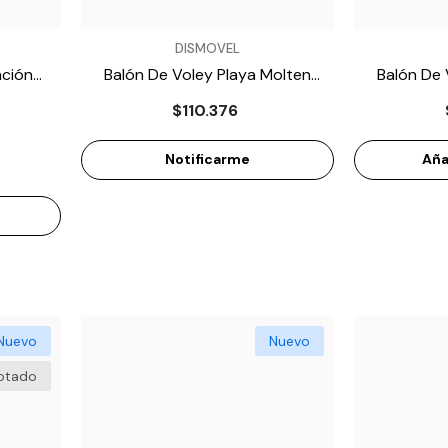

VENDEDOR:
VENDEDOR:
DISMOVEL
ción
Balón De Voley Playa Molten
Balón De 
VENDEDOR:
VENDEDOR:
DISMOVEL
DISMOVEL
Amarillo
MS500-DOTS
MS5
$110.376
n
Guante De Arquero
Balon De Futbol Molten
MG018AF
- Rojo
F5U1510
- Naranja
$72.588
$130.911
Notificarme
Aña
Añadir Rápidamente
Añadir Rápidamente
Nuevo
Nuevo
otado