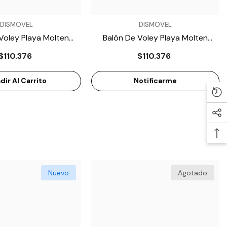
VENDEDOR:
DISMOVEL
DISMOVEL
Voley Playa Molten
Balón De Voley Playa Molten
VENDEDOR:
VENDEDOR:
DISMOVEL
DISMOVEL
00-NEOSPLA
MS500-ULUV
$110.376
$110.376
Banco Tipo Step Para
Balón De Fútbol Molten
Aeróbicos Miyagi M97301
Vantaggio F5N3555-CC-
$148.560
$107.189
$221.146
dir Al Carrito
Notificarme
- Negro
(CONCACAF)
- Dorado
Añadir Al Carrito
Añadir Al Carrito
Nuevo
Agotado