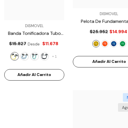
VENDEDOR:
DISMOVEL
Pelota De Fundamenta
VENDEDOR:
VENDEDOR:
DISMOVEL
DISMOVEL
Voleibol Miyagi PVC 8.5
- 
$25.952
$14.994
Banda Tonificadora Tubo
Balón De Baloncesto Molte
Látex MET100
- Amarillo
B7F1601
- Verde
$15.827
$11.678
$83.966
$70.294
Desde
+
1
Añadir Al Carrito
Añadir Al Carrito
Añadir Al Carrito
Ag