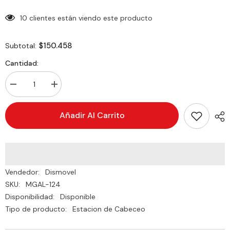
10 clientes están viendo este producto
$150.458
Subtotal:
Cantidad:
Decrementar
Incrementar
cantidad
cantidad
de
de
Estación
Estación
Añadir Al Carrito
De
De
Cabeceo
Cabeceo
NEGRO
NEGRO
MGAL-
MGAL-
124
124
Vendedor:
Dismovel
SKU:
MGAL-124
Disponibilidad:
Disponible
Tipo de producto:
Estacion de Cabeceo