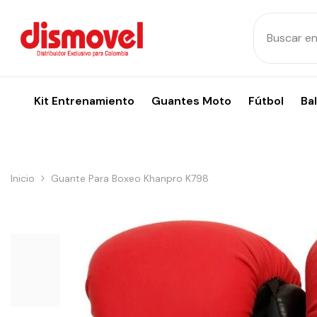
Skip To Content
Kit Entrenamiento
Guantes Moto
Fútbol
Ba
Inicio
Guante Para Boxeo Khanpro K798