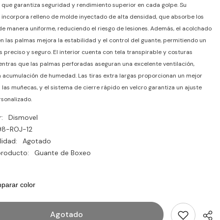
que garantiza seguridad y rendimiento superior en cada golpe. Su
 incorpora relleno de molde inyectado de alta densidad, que absorbe los
e manera uniforme, reduciendo el riesgo de lesiones. Además, el acolchado
en las palmas mejora la estabilidad y el control del guante, permitiendo un
 preciso y seguro. El interior cuenta con tela transpirable y costuras
entras que las palmas perforadas aseguran una excelente ventilación,
a acumulación de humedad. Las tiras extra largas proporcionan un mejor
 las muñecas, y el sistema de cierre rápido en velcro garantiza un ajuste
rsonalizado.
:
Dismovel
98-ROJ-12
lidad:
Agotado
producto:
Guante de Boxeo
parar color
Agotado