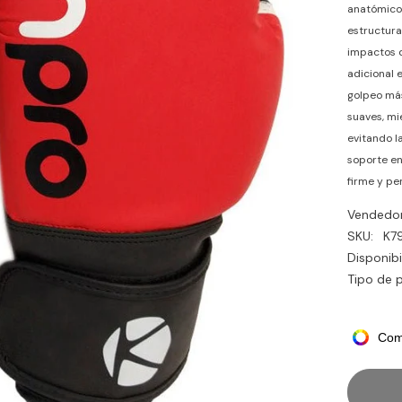
anatómico 
estructura
impactos d
adicional 
golpeo más
suaves, mi
evitando l
soporte en
firme y pe
Vendedor
SKU:
K7
Disponibi
Tipo de 
Com