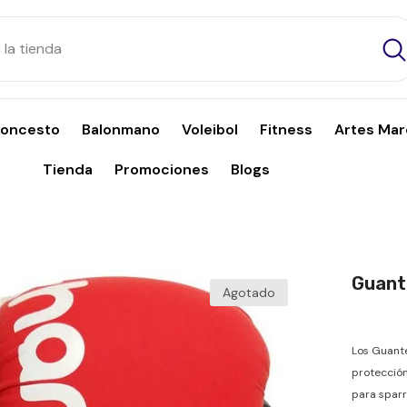
loncesto
Balonmano
Voleibol
Fitness
Artes Mar
Tienda
Promociones
Blogs
Guant
Agotado
Los Guant
protección
para sparr