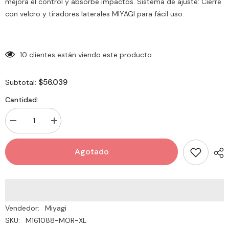
mejora el control y absorbe impactos. Sistema de ajuste: Cierre
con velcro y tiradores laterales MIYAGI para fácil uso.
10 clientes están viendo este producto
$56.039
Subtotal:
Cantidad:
Decrementar
Incrementar
cantidad
cantidad
de
de
Guante
Guante
Agotado
Para
Para
Deporte
Deporte
Miyagi
Miyagi
M161088
M161088
Vendedor:
Miyagi
SKU:
M161088-MOR-XL