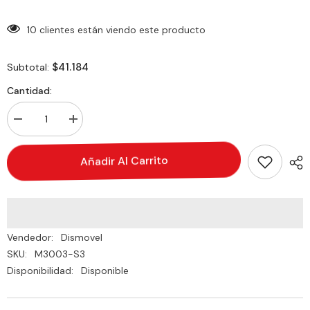
10 clientes están viendo este producto
$41.184
Subtotal:
Cantidad:
Decrementar
Incrementar
cantidad
cantidad
de
de
Set
Set
Añadir Al Carrito
de
de
Bandas
Bandas
Poliester
Poliester
Latex
Latex
Miyagi
Miyagi
M3003-
M3003-
S3
S3
Vendedor:
Dismovel
SKU:
M3003-S3
Disponibilidad:
Disponible