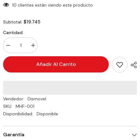
10 clientes están viendo este producto
$19.745
Subtotal:
Cantidad:
Decrementar
Incrementar
cantidad
cantidad
de
de
Manija
Manija
Añadir Al Carrito
100LB
100LB
con
con
Argolla
Argolla
en
en
&quot;D&quot;
&quot;D&quot;
Miyagi
Miyagi
MHF-
MHF-
Vendedor:
Dismovel
001
001
SKU:
MHF-001
Disponibilidad:
Disponible
Garantía