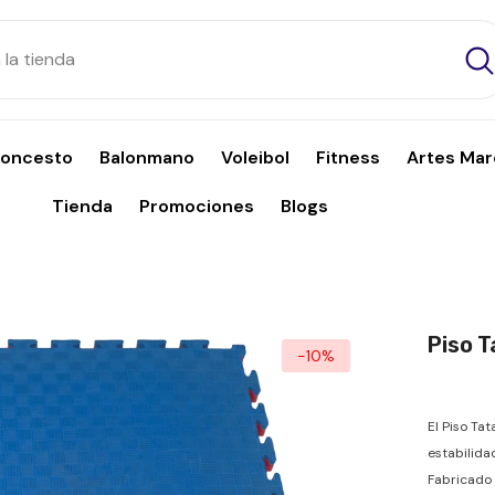
loncesto
Balonmano
Voleibol
Fitness
Artes Mar
Tienda
Promociones
Blogs
Piso T
-10%
El Piso Ta
estabilida
Fabricado 