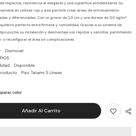
de impactos, resistencia al desgaste y una superficie antideslizante. Su
versible en colores rojo y azul permite crear áreas de entrenamiento
adas y diferenciadas. Con un grosor de 2,5 cm y una dureza de 120 kg/m³,
equilibrio perfecto entre firmeza y comodidad. Gracias a su sistema de
ipo puzzle, su instalación y desmontaje son rápidos y sencillos, permitiendo
r o reconfigurar el área sin complicaciones.
:
Dismovel
PI05
lidad:
Disponible
producto:
Piso Tatami 5 Líneas
parar color
Añadir Al Carrito