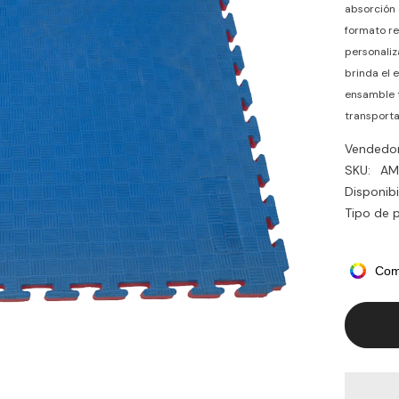
absorción 
formato re
personaliz
brinda el 
ensamble t
transporta
Vendedor
SKU:
AM
Disponibi
Tipo de 
Com