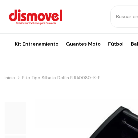
Skip To Content
Kit Entrenamiento
Guantes Moto
Fútbol
Ba
Inicio
Pito Tipo Silbato Dolfin B RA0080-K-E