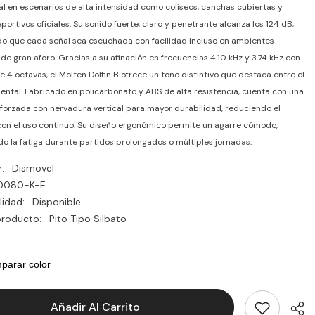
l en escenarios de alta intensidad como coliseos, canchas cubiertas y
portivos oficiales. Su sonido fuerte, claro y penetrante alcanza los 124 dB,
o que cada señal sea escuchada con facilidad incluso en ambientes
 de gran aforo. Gracias a su afinación en frecuencias 4.10 kHz y 3.74 kHz con
e 4 octavas, el Molten Dolfin B ofrece un tono distintivo que destaca entre el
ental. Fabricado en policarbonato y ABS de alta resistencia, cuenta con una
eforzada con nervadura vertical para mayor durabilidad, reduciendo el
on el uso continuo. Su diseño ergonómico permite un agarre cómodo,
o la fatiga durante partidos prolongados o múltiples jornadas.
:
Dismovel
0080-K-E
lidad:
Disponible
producto:
Pito Tipo Silbato
parar color
Añadir Al Carrito