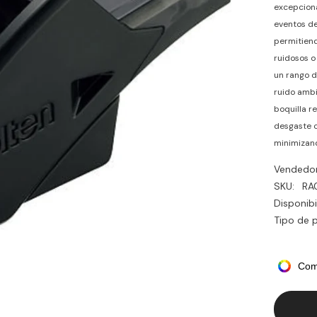
excepciona
eventos de
permitiend
ruidosos o
un rango d
ruido ambi
boquilla r
desgaste c
minimizand
Vendedor
SKU:
RA
Disponibi
Tipo de 
Com