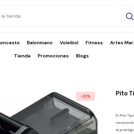
loncesto
Balonmano
Voleibol
Fitness
Artes Mar
Tienda
Promociones
Blogs
Pito T
-10%
El Pito Ti
reconocido
la prestig