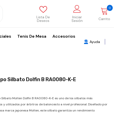
0
0
p
Lista De
Iniciar
Carrito
Deseos
Sesión
ciales
Tenis De Mesa
Accesorios
Ayuda
ipo Silbato Dolfin B RA0080-K-E
po Silbato Molten Dolfin B RA0080-K-E es uno de los silbatos más
s y utilizados por árbitros de baloncesto a nivel profesional. Diseñado por
iosa marca japonesa Molten, este silbato garantiza un rendimiento