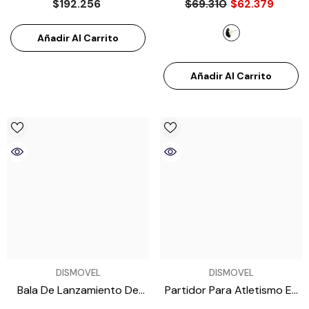
$192.256
$69.310
$62.379
A7022150
Añadir Al Carrito
Añadir Al Carrito
VENDEDOR:
VENDEDOR:
DISMOVEL
DISMOVEL
Bala De Lanzamiento De
Partidor Para Atletismo En
Atletismo ATE A8600250
Aluminio Miyagi MSB-08A