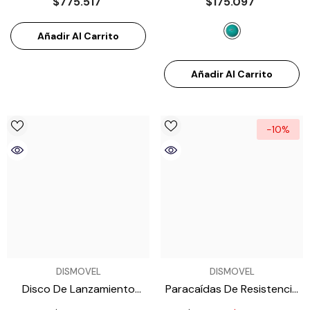
$775.517
$175.097
A8600500
- Azul Celeste
Añadir Al Carrito
Añadir Al Carrito
-10%
VENDEDOR:
VENDEDOR:
DISMOVEL
DISMOVEL
Disco De Lanzamiento
Paracaídas De Resistencia
Para Atletismo 1.5 Kg ATE
Miyagi M31152
- Negro