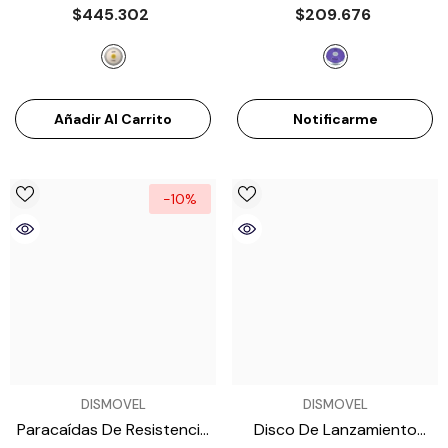
Para Atletismo – 2 Kg
Para Atletismo 1.61 Kg ATE
$445.302
$209.676
ATE7031200
- Plateado
A7022161
- Púrpura
Añadir Al Carrito
Notificarme
-10%
VENDEDOR:
VENDEDOR:
DISMOVEL
DISMOVEL
Paracaídas De Resistencia
Disco De Lanzamiento