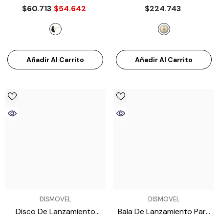
Miyagi M31151
- Negro
Para Atletismo 1 Kg,
$60.713
$54.642
$224.743
Aprobado Por La IAAF
- Plateado
Añadir Al Carrito
Añadir Al Carrito
VENDEDOR:
VENDEDOR:
DISMOVEL
DISMOVEL
Disco De Lanzamiento
Bala De Lanzamiento Para