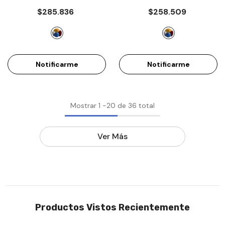
Atletismo ATE A8600020
Atletismo ATE A8600018
$285.836
$258.509
- Lunares
- Multicolor
Notificarme
Notificarme
Mostrar
1
-
20
de 36 total
Ver Más
Productos Vistos Recientemente